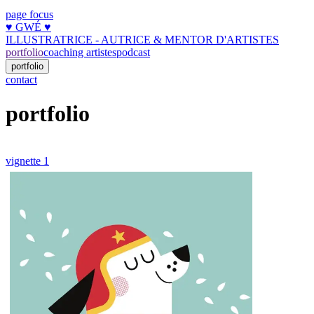
page focus
♥︎ GWÉ ♥︎
ILLUSTRATRICE - AUTRICE & MENTOR D'ARTISTES
portfolio
coaching artistes
podcast
portfolio
contact
portfolio
vignette 1