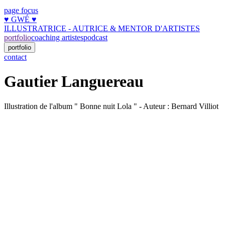
page focus
♥︎ GWÉ ♥︎
ILLUSTRATRICE - AUTRICE & MENTOR D'ARTISTES
portfolio
coaching artistes
podcast
portfolio
contact
Gautier Languereau
Illustration de l'album " Bonne nuit Lola " - Auteur : Bernard Villiot