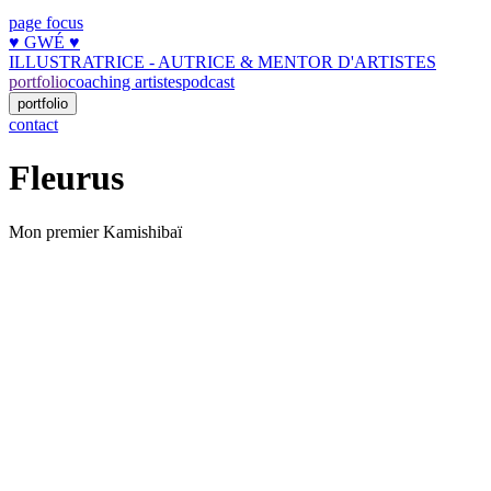
page focus
♥︎ GWÉ ♥︎
ILLUSTRATRICE - AUTRICE & MENTOR D'ARTISTES
portfolio
coaching artistes
podcast
portfolio
contact
Fleurus
Mon premier Kamishibaï