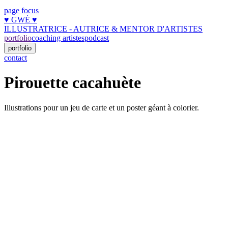
page focus
♥︎ GWÉ ♥︎
ILLUSTRATRICE - AUTRICE & MENTOR D'ARTISTES
portfolio
coaching artistes
podcast
portfolio
contact
Pirouette cacahuète
Illustrations pour un jeu de carte et un poster géant à colorier.